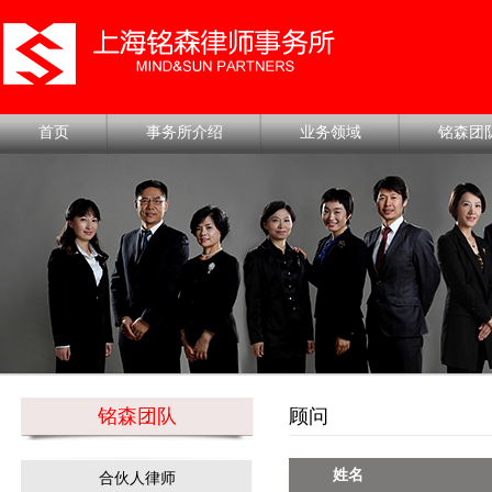
首页
事务所介绍
业务领域
铭森团
铭森团队
顾问
姓名
合伙人律师