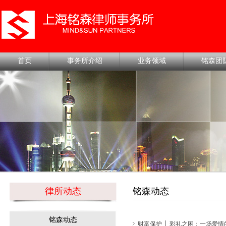
首页
事务所介绍
业务领域
铭森团
律所动态
铭森动态
铭森动态
财富保护 │ 彩礼之困：一场爱