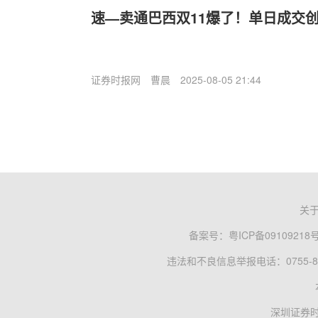
速—卖通巴西双11爆了！单日成交创
证券时报网
曹晨
2025-08-05 21:44
关
备案号：
粤ICP备09109218
违法和不良信息举报电话：0755-83
深圳证券