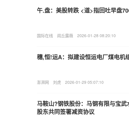
午.盘：美股转跌 <道>指回吐早盘7
国际在线
闾丘露薇
2026-01-28 08:20:10
穗,恒!运A：拟建设恒运电厂煤电机
澎湃网
刘虎
2026-01-29 05:07:10
马鞍山?钢铁股份：马钢有限与宝武
股东共同签署减资协议