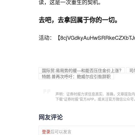
读，这是一次重生的契机。
去吧，去拿回属于你的一切。
活动：【
8cjVGdkyAuHwSRRkeCZXbTJ
国际贸:易局势的缓—和能否压住金价上涨?
司
特朗.普再次呼吁：鲍威尔应引咎辞职
声明：证券时报力求信息真实、准确，文章提及内
下载“证券时报”官方APP，或关注官方微信公众
网友评论
登录
后可以发言