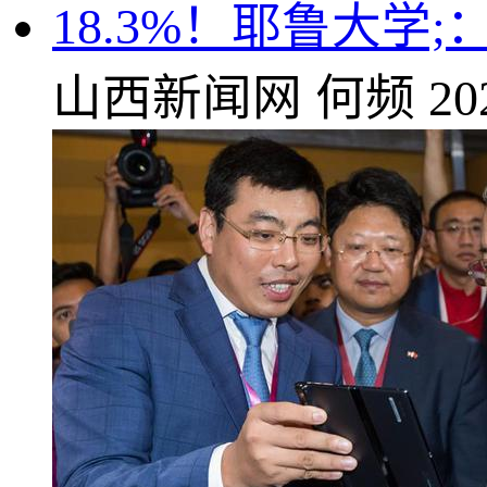
18.3%！耶鲁大学
山西新闻网
何频
20