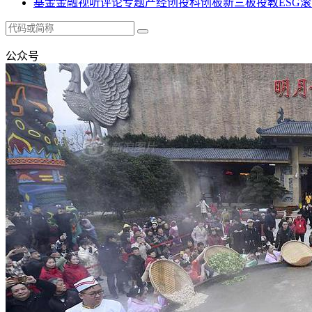
基金
金融
视听
评论
专题
产经
创投
科创板
新三板
投教
ESG
滚
公众号