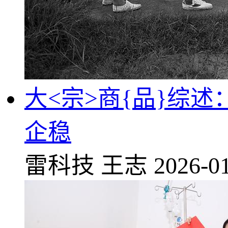
大<宗>商{品}综
企稳
雷科技
王志
2026-01