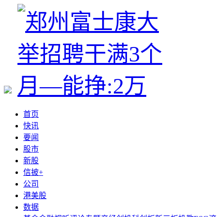
首页
快讯
要闻
股市
新股
信披+
公司
港美股
数据