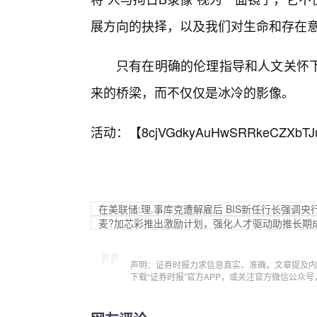
展方向的抉择，以及我们对生命和存在
只有在明确的伦理指导和人文关怀
来的桥梁，而不仅仅是冰冷的影像。
活动：【
8cjVGdkyAuHwSRRkeCZXbTJ
在美联储:理.事库克遭解雇后 BIS新任行长强调
麦?加芯彩推出激励计划，强化人才驱动助推长期
声明：证券时报力求信息真实、准确，文章提及内
下载“证券时报”官方APP，或关注官方微信公众