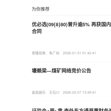
为你推荐
优必选(09{8}80)曾升逾5% 再获
合同
青瞳视角
朱广权
2026-01-31 01:42:41
壕赖梁—煤矿网络竞价公告
盖饭娱乐
王石川
2026-02-07 13:49:41
证监会<严>肃.查处东方通严重财务