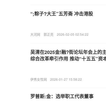
“;粽子?大王”五芳斋 冲击港股
大河网
郭正亮
2026-02-05 02:54:22
吴清在2025金!融?街论坛年会上
综合改革牵引作用 推动“十五五”资
伊秀女性网
2026-01-27 15:58:22
罗普斯:金：选举职工代表董事