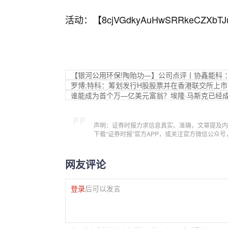
活动：【
8cjVGdkyAuHwSRRkeCZXbTJ
【银河公用环保!陶贻功—】公司点评丨协鑫能科 
罗博;特科：筹划发行H股股票并在香港联交所上市
谁能成为首个万—亿美元富翁？埃隆·马斯克已经成
声明：证券时报力求信息真实、准确，文章提及内
下载“证券时报”官方APP，或关注官方微信公众
网友评论
登录
后可以发言