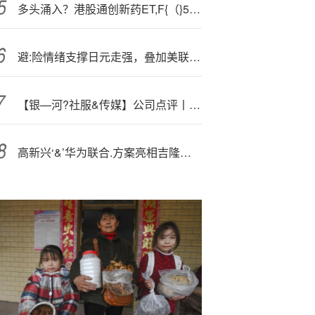
多头涌入？港股通创新药ET,F{（}520880）午后直线拉升！近10日大举吸金逾2亿元
避:险情绪支撑日元走强，叠加美联储降息预期升温，美元兑日元或将继续下行
【银—河?社服&传媒】公司点评丨大麦娱乐 (1060.HK)：阿里鱼业绩高增，IP衍生+出海打开长期空间
高新兴‘&’华为联合.方案亮相吉隆坡助力东南亚城市交通建设