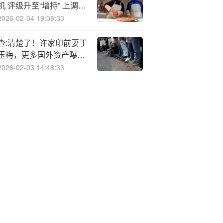
机 评级升至“增持” 上调目
标价至33港元
2026-02-04 19:08:33
查:清楚了！许家印前妻丁
玉梅，更多国外资产曝
光！
2026-02-03 14:48:33