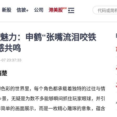
新股
信披+
公司
港美股
魅力：申鹤“张嘴流泪咬铁
感共鸣
-07 23:37:33
痛楚
幻色彩的世界里，每个角色都承载着独特的过往与情
场⭐景，无疑是为数不多能够瞬间抓住玩家眼球，并引
非简单的画面展示，而是一枚精心雕琢的意象，蕴含