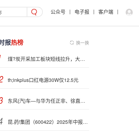
公众号
电子报
客户端
时报
热榜
换一换
煤?炭开采加工板块短线拉升，大有能源触及涨停走出5天4板
th;inkplus口红电源30W仅12.5元
东风{汽}车—与华为任正非、徐直军会谈，共商深化合作新蓝图
昆.药!集团（600422）2025年中报简析：净利润减26.88%