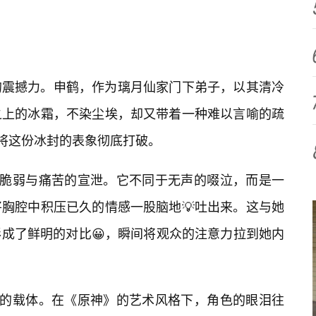
的震撼力。申鹤，作为璃月仙家门下弟子，以其清冷
之上的冰霜，不染尘埃，却又带着一种难以言喻的疏
却将这份冰封的表象彻底打破。
着脆弱与痛苦的宣泄。它不同于无声的啜泣，而是一
胸腔中积压已久的情感一股脑地💡吐出来。这与她
成了鲜明的对比😀，瞬间将观众的注意力拉到她内
接的载体。在《原神》的艺术风格下，角色的眼泪往