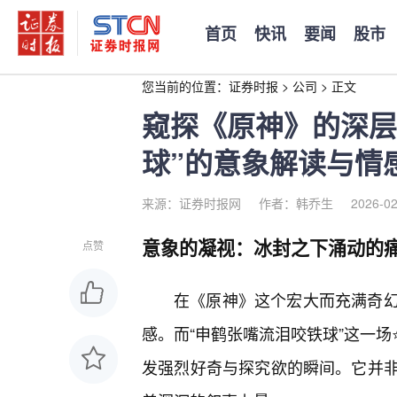
首页
快讯
要闻
股市
您当前的位置：
证券时报
>
公司
>
正文
窥探《原神》的深层
球”的意象解读与情
来源：证券时报网
作者：韩乔生
2026-02
意象的凝视：冰封之下涌动的
点赞
在《原神》这个宏大而充满奇
感。而“申鹤张嘴流泪咬铁球”这一
发强烈好奇与探究欲的瞬间。它并