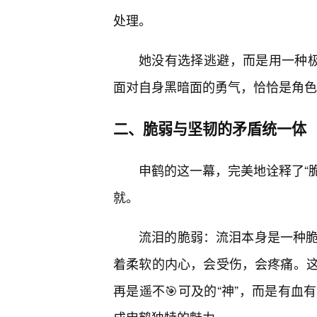
处理。
她没有选择逃避，而是用一种极
面对自身黑暗面的勇气，恰恰是角色成
二、脆弱与坚韧的矛盾统一体
申鹤的这一幕，完美地诠释了“脆
就。
流泪的脆弱：流泪本身是一种脆
着柔软的内心，会受伤，会疼痛。
再是遥不🎯可及的“神”，而是有血
成申鹤独特的魅力。