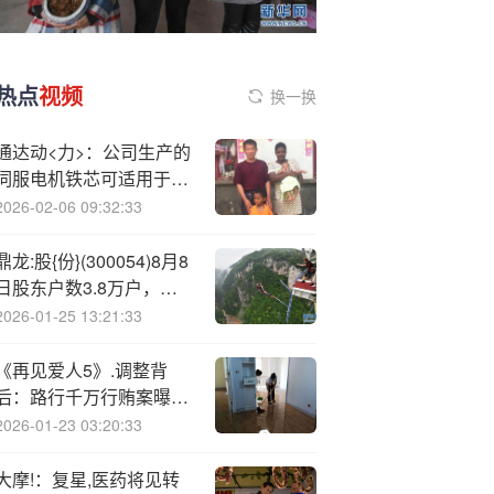
热点
视频
换一换
通达动<力>：公司生产的
伺服电机铁芯可适用于机
器人驱动电机，订单量保
2026-02-06 09:32:33
持正常水平
鼎龙:股{份}(300054)8月8
日股东户数3.8万户，较
上期增加2.7%
2026-01-25 13:21:33
《再见爱人5》.调整背
后：路行千万行贿案曝
光，与巨亏公司“紧急切
2026-01-23 03:20:33
割”
大摩!：复星,医药将见转