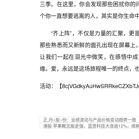
三季。在这里，你会发现那些困扰你的
个你一直想要逃离的人，其实是你生命
“齐上阵”，不仅是力量的汇聚，更
那些熟悉而又新鲜的面孔出现在屏幕上，
让我们一起在泪光中微笑，在感悟中成
缘。爱，永远是这场旅程唯一的终点，
活动：【
8cjVGdkyAuHwSRRkeCZXbTJ
正,丹<股>份：业绩波动与产品价格变动趋势一致
港股.苹果概念股走强，蓝思科技大涨逾12%，续