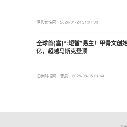
伊秀女性网
2026-01-24 21:07:08
全球首{富}“:短暂”易主！甲骨文
亿，超越马斯克登顶
证券时报网
曹晨
2025-08-05 21:44
关