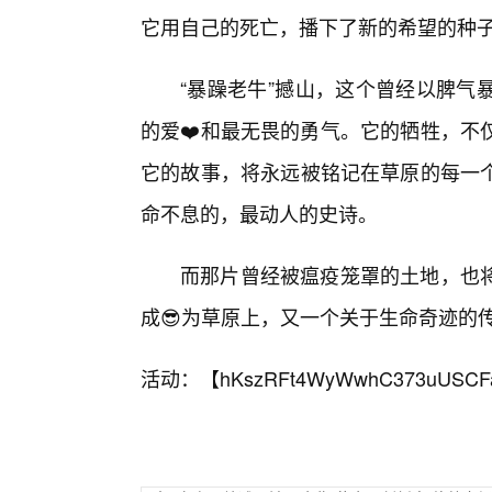
它用自己的死亡，播下了新的希望的种
“暴躁老牛”撼山，这个曾经以脾气
的爱❤️和最无畏的勇气。它的牺牲，不
它的故事，将永远被铭记在草原的每一
命不息的，最动人的史诗。
而那片曾经被瘟疫笼罩的土地，也
成😎为草原上，又一个关于生命奇迹的
活动：【
hKszRFt4WyWwhC373uUSCF