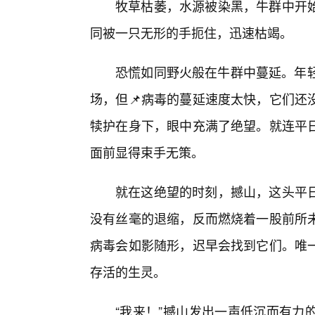
牧草枯萎，水源被染黑，牛群中开始
同被一只无形的手扼住，迅速枯竭。
恐慌如同野火般在牛群中蔓延。年轻
场，但📌病毒的蔓延速度太快，它们还
犊护在身下，眼中充满了绝望。就连平
面前显得束手无策。
就在这绝望的时刻，撼山，这头平
没有丝毫的退缩，反而燃烧着一股前所未
病毒会如影随形，迟早会找到它们。唯
存活的生灵。
“我来！”撼山发出一声低沉而有力