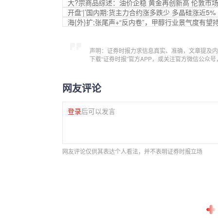
大?宗商品综述：油价企稳 黄金再创新高 伦敦市
开盘‘|’国内期:货主力合约涨多跌少 多晶硅涨近5%
海{外}扩;张尾声+“反内卷”，甲醇行业景气度有望
声明：证券时报力求信息真实、准确，文章提及内
下载“证券时报”官方APP，或关注官方微信公众
网友评论
登录
后可以发言
网友评论仅供其表达个人看法，并不表明证券时报立场