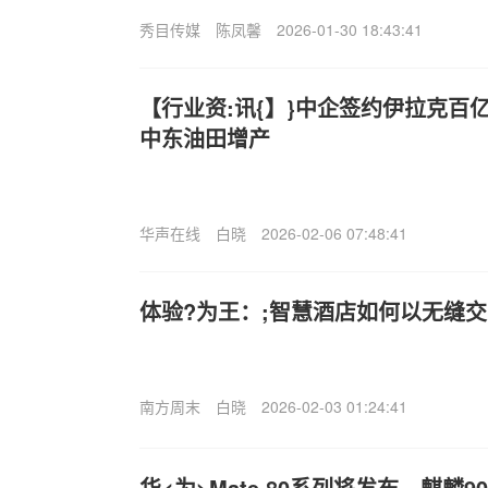
秀目传媒
陈凤馨
2026-01-30 18:43:41
【行业资:讯{】}中企签约伊拉克百
中东油田增产
华声在线
白晓
2026-02-06 07:48:41
体验?为王：;智慧酒店如何以无缝
南方周末
白晓
2026-02-03 01:24:41
华<为>Mate 80系列将发布，麒麟9