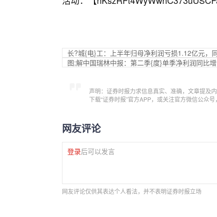
活动：【
hKszRFt4WyWwhC373uUSCF
长?城{电}工：上半年归母净利润亏损1.12亿元，
图;解中国瑞林中报：第二季{度}单季净利润同比增长
声明：证券时报力求信息真实、准确，文章提及内
下载“证券时报”官方APP，或关注官方微信公众
网友评论
登录
后可以发言
网友评论仅供其表达个人看法，并不表明证券时报立场