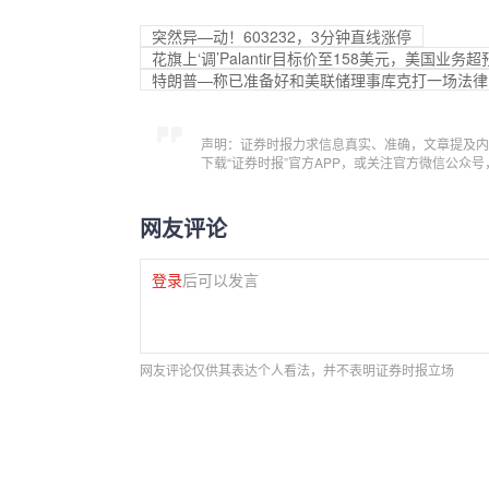
突然异—动！603232，3分钟直线涨停
花旗上‘调’Palantir目标价至158美元，美国业
特朗普—称已准备好和美联储理事库克打一场法律
声明：证券时报力求信息真实、准确，文章提及内
下载“证券时报”官方APP，或关注官方微信公众
网友评论
登录
后可以发言
网友评论仅供其表达个人看法，并不表明证券时报立场