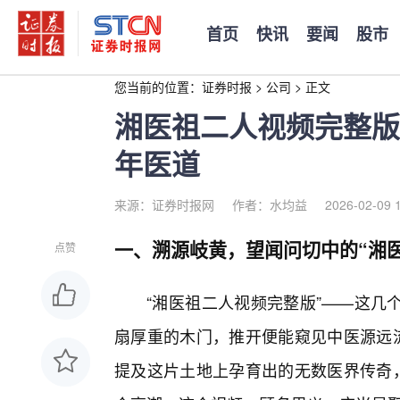
首页
快讯
要闻
股市
您当前的位置：
证券时报
>
公司
>
正文
湘医祖二人视频完整版
年医道
来源：证券时报网
作者：水均益
2026-02-09 
一、溯源岐黄，望闻问切中的“湘医
点赞
“湘医祖二人视频完整版”——这几
扇厚重的木门，推开便能窥见中医源远流
提及这片土地上孕育出的无数医界传奇，