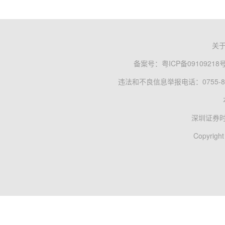
关
备案号：
粤ICP备09109218
违法和不良信息举报电话：0755-83
深圳证券
Copyright