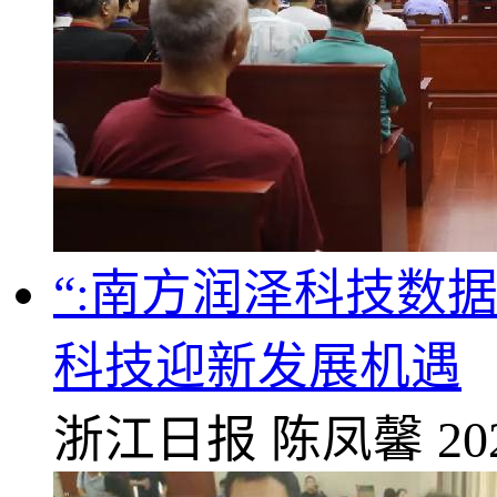
“:南方润泽科技数
科技迎新发展机遇
浙江日报
陈凤馨
20