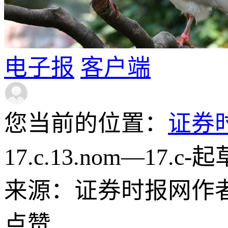
电子报
客户端
您当前的位置：
证券
17.c.13.nom—17.c-起
来源：证券时报网
作
点赞