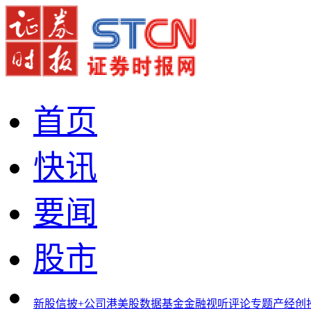
首页
快讯
要闻
股市
新股
信披+
公司
港美股
数据
基金
金融
视听
评论
专题
产经
创