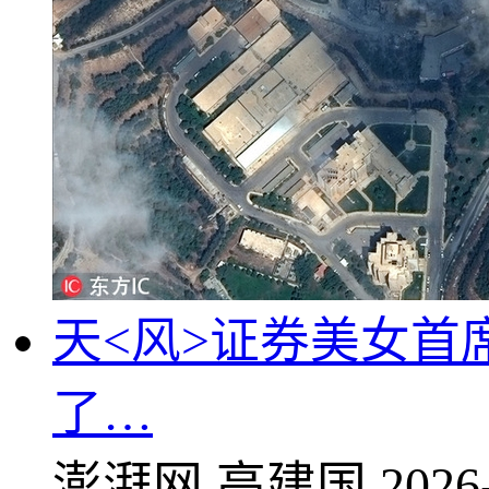
天<风>证券美女首
了…
澎湃网
高建国
2026