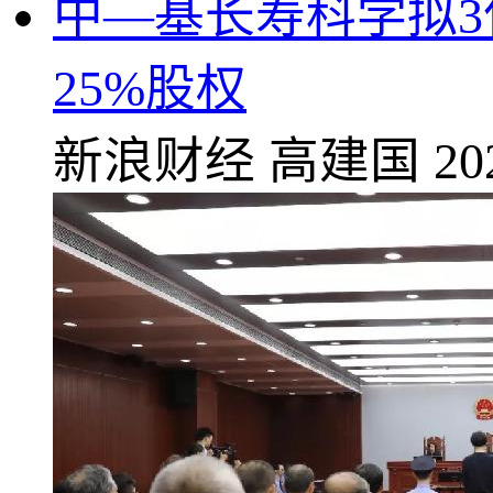
中—基长寿科学拟3
25%股权
新浪财经
高建国
20