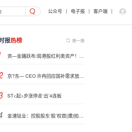
公众号
电子报
客户端
时报
热榜
换一换
资—金踊跃布:局港股红利类资产！港股通红利ETF（513530）连续24个交易日获资金净流入
京?东— CEO 许冉回应国补需求放缓：相信市场有预期，增长动力将更加多元化
ST<起>步涨停走‘出’4连板
金浦钛业：控股股东‘股’权首{遭}拍卖，14亿债压顶控制权存变数