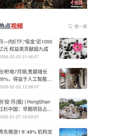
热点
视频
换一换
月—内ETF;“吸金”近1000
亿元 权益类贡献超九成
2026-02-03 21:46:07
台!积电7月销,售额增长
26%，得益于人工智能芯
片需求持续旺盛
2026-02-02 12:08:07
创‘投’月{报} | HongShan
红杉中国：早期项目占比
达八成 人工智能撑起半壁
2026-01-27 16:03:07
江山
燕东微涨1‘8’.48% 机构龙