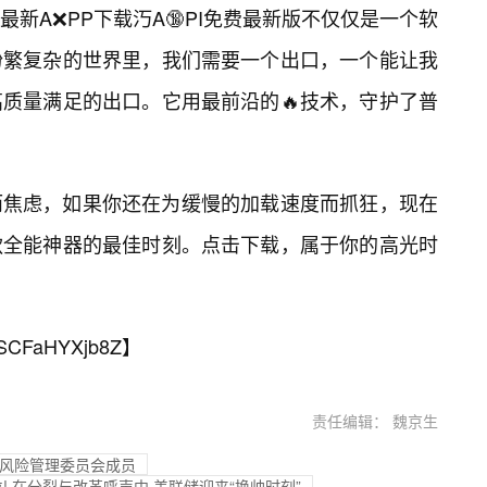
新A❌PP下载汅A🔞PI免费最新版不仅仅是一个软
纷繁复杂的世界里，我们需要一个出口，一个能让我
质量满足的出口。它用最前沿的🔥技术，守护了普
而焦虑，如果你还在为缓慢的加载速度而抓狂，现在
款全能神器的最佳时刻。点击下载，属于你的高光时
SCFaHYXjb8Z
】
责任编辑： 魏京生
及风险管理委员会成员
! 在分裂与改革呼声中 美联储迎来“换帅时刻”