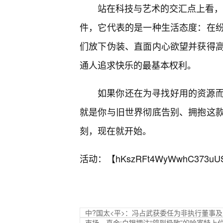
站在科技与艺术的交汇点上看，最
件，它代表的是一种生活态度：在
们放下伪装、直面内心欲望并获得高
通人追求快乐的最基本权利。
如果你还在为寻找好用的资源
就是你与旧世界彻底告别、拥抱这
刻，现在就开始。
活动：【
hKszRFt4WyWwhC373uU
中?国太<平>：冯占武获委任为非执行董事
市场—真金:白银押注“鸽到极致”的哈塞特上位