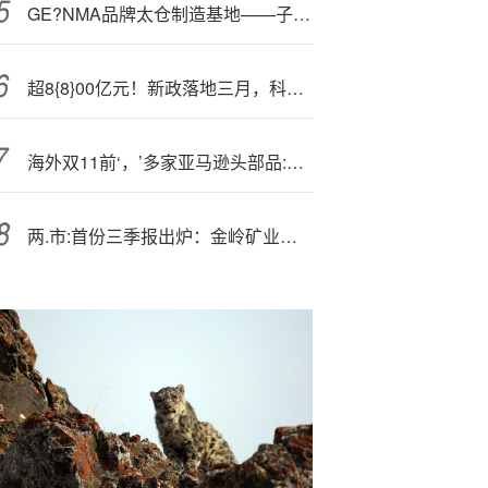
GE?NMA品牌太仓制造基地——子公司润邦工业通过TUV NORD三体系复审换证
超8{8}00亿元！新政落地三月，科创债市场持续扩容
海外双11前‘，’多家亚马逊头部品:牌大幅拉升速卖通备货
两.市:首份三季报出炉：金岭矿业前三季度净利润同比增长47%