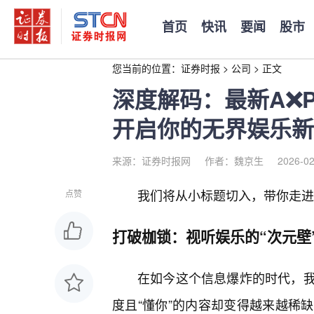
首页
快讯
要闻
股市
您当前的位置：
证券时报
>
公司
>
正文
深度解码：最新A❌P
开启你的无界娱乐新
来源：证券时报网
作者：魏京生
2026-02
我们将从小标题切入，带你走进
点赞
打破枷锁：视听娱乐的“次元壁
在如今这个信息爆炸的时代，
度且“懂你”的内容却变得越来越稀