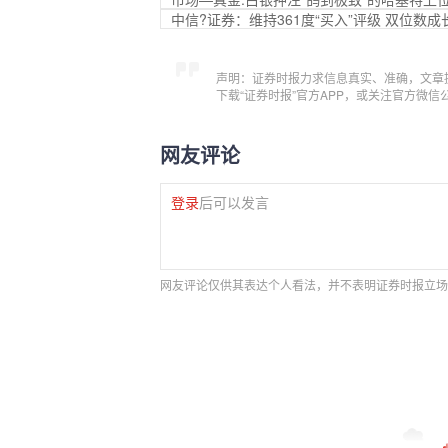
中信?证券：维持361度“买入”评级 双位数
声明：证券时报力求信息真实、准确，文章
下载“证券时报”官方APP，或关注官方微
网友评论
登录
后可以发言
网友评论仅供其表达个人看法，并不表明证券时报立场