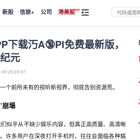
新股
信披+
公司
港美股
P下载汅A🔞PI免费最新版，
纪元
-09 20:23:07
一个前所未有的视听新视界，彻底告别资源荒。
”崩塌
我们似乎从不缺少娱乐内容，但真正高质量、高清晰
缺。许多用户在深夜打开手机时，往往会面临各种尴