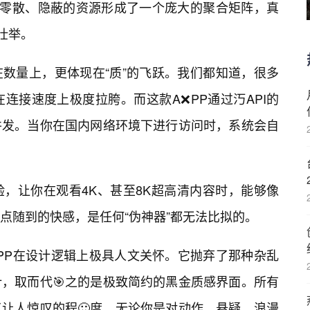
本零散、隐蔽的资源形成了一个庞大的聚合矩阵，真
壮举。
数量上，更体现在“质”的飞跃。我们都知道，很多
连接速度上极度拉胯。而这款A❌PP通过汅API的
并发。当你在国内网络环境下进行访问时，系统会自
，让你在观看4K、甚至8K超高清内容时，能够像
点随到的快感，是任何“伪神器”都无法比拟的。
PP在设计逻辑上极具人文关怀。它抛弃了那种杂乱
计，取而代🎯之的是极致简约的黑金质感界面。所有
让人惊叹的程🙂度。无论你是对动作、悬疑、浪漫