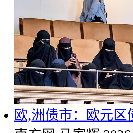
欧,洲债市：欧元区