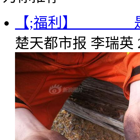
【;福利】______
楚天都市报
李瑞英