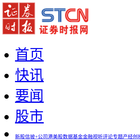
首页
快讯
要闻
股市
新股
信披+
公司
港美股
数据
基金
金融
视听
评论
专题
产经
创