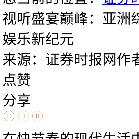
视听盛宴巅峰：亚洲
娱乐新纪元
来源：证券时报网
作
点赞
分享