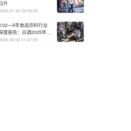
拉升
2026-01-30 04:03:05
2;02—5年食品饮料行业
深度报告：白酒2025年三
季报总结，加速纾压，底
2026-02-02 01:47:05
部渐明（附下载）