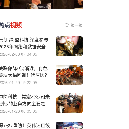
热点
视频
换一换
原创 绿:盟科技,深度参与
2025年网络和数据安全产
业论坛
2026-02-08 07:34:05
美联储降{息}渐近，有色
板块大幅回调！啥原因？
2026-01-29 19:22:05
中简科技：常宏<公>司未
<来>的业务方向主要是民
用航空、航天等下游应用
2026-01-26 00:05:05
深<夜>重磅！英伟达直线