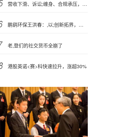
营收下滑、诉讼;缠身、合规承压，建元信托三季度多重挑战并存
鹏鹞环保王洪春：,以;创新拓界，以知止立本
老,登们的社交货币全崩了
港股英诺<赛>科快速拉升，涨超30%