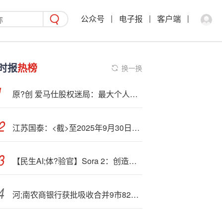
公众号
电子报
客户端
时报
热榜
换一换
原?创 爱马仕股权迷局：最大个人股东出局，百亿股权离奇失踪｜贵圈
江苏国泰：<截>至2025年9月30日，公司股东总数57643户
【民生AI;体?验官】Sora 2：创造力的ChatGPT时刻
河;南农商银行获批吸收合并9市82家机构，并设分支机构