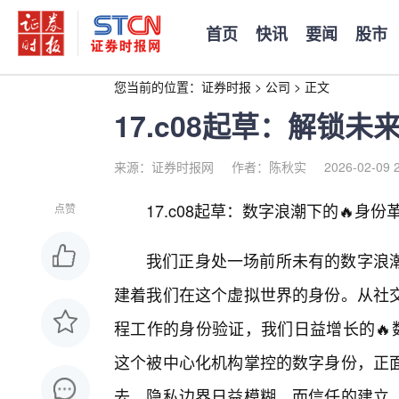
首页
快讯
要闻
股市
您当前的位置：
证券时报
>
公司
>
正文
17.c08起草：解锁
来源：证券时报网
作者：陈秋实
2026-02-09 
17.c08起草：数字浪潮下的🔥身
点赞
我们正身处一场前所未有的数字浪
建着我们在这个虚拟世界的身份。从社交
程工作的身份验证，我们日益增长的🔥
这个被中心化机构掌控的数字身份，正
去，隐私边界日益模糊，而信任的建立