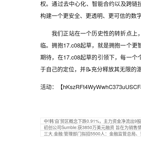
权。通过去中心化、智能合约以及跨链
构建一个更安全、更透明、更可信的数
我们正站在一个历史性的转折点上，
临。拥抱17.c08起草，就是拥抱一
期待，在17.c08起草的引领下，每
于自己的定位，并📝充分释放其无限的
活动：【
hKszRFt4WyWwhC373uUSCF
中!韩‘自’贸区概念下跌0.91%，主力资金净流出9
初创公司Sumble:获3850万美元融资 旨在为销
三大.金融:管理部门拟招5500人：金融监管总局