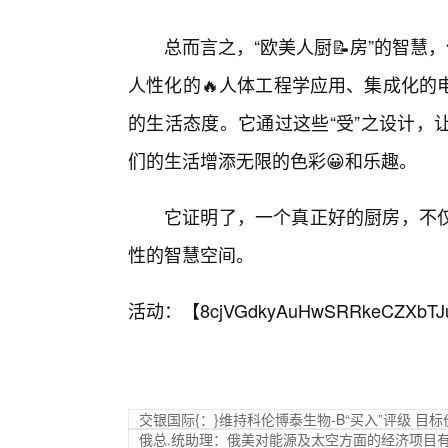
总而言之，“欧美人厨📝房”的智
人性化的🔥人体工程学应用、集成化的
的生活态度。它通过这些“受”之设计，
们的生活增添无限的色彩😀和乐趣。
它证明了，一个真正好的厨房，不
性的智慧空间。
活动：【
8cjVGdkyAuHwSRRkeCZXbTJ
交银国际{：}维持科伦博泰生物-B“买入”评级 目标
俄总.统助理：俄美对能源及太空方面的经济项目