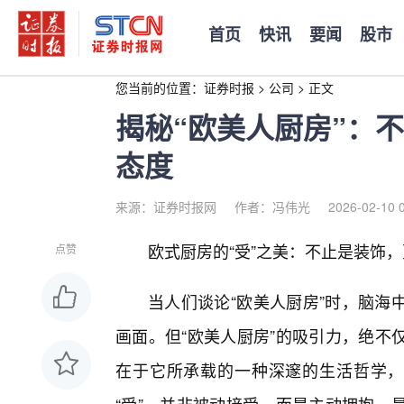
首页
快讯
要闻
股市
您当前的位置：
证券时报
>
公司
>
正文
揭秘“欧美人厨房”：
态度
来源：证券时报网
作者：冯伟光
2026-02-10 
欧式厨房的“受”之美：不止是装饰
点赞
当人们谈论“欧美人厨房”时，脑海
画面。但“欧美人厨房”的吸引力，绝不
在于它所承载的一种深邃的生活哲学，