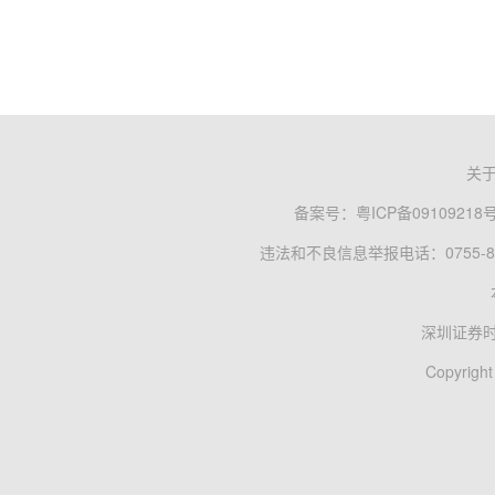
关
备案号：
粤ICP备09109218
违法和不良信息举报电话：0755-83
深圳证券
Copyright