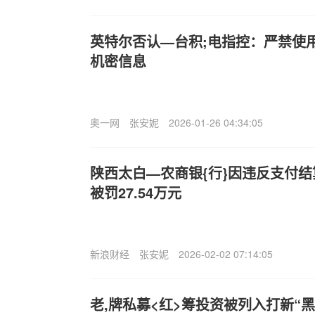
英特尔否认—台积;电指控：严禁使
机密信息
奥一网
张安妮
2026-01-26 04:34:05
陕西太白—农商银{行}因违反支付
被罚27.54万元
新浪财经
张安妮
2026-02-02 07:14:05
老,牌私募<红>筹投资被列入打新“黑