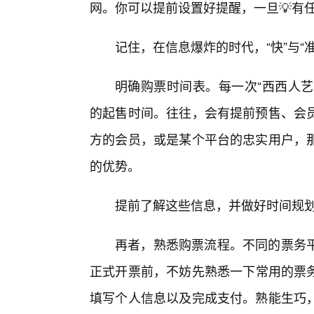
网。你可以提前设置好提醒，一旦💡有
记住，在信息爆炸的时代，“快”与“
明确购票时间表。每一次“西西人艺体
的起售时间。往往，会有提前预售、会员
方的会员，或是某个平台的忠实用户，那
的优势。
提前了解这些信息，并做好时间规划
再者，熟悉购票流程。不同的票务
正式开票前，不妨先熟悉一下常用的票务
填写个人信息以及完成支付。熟能生巧