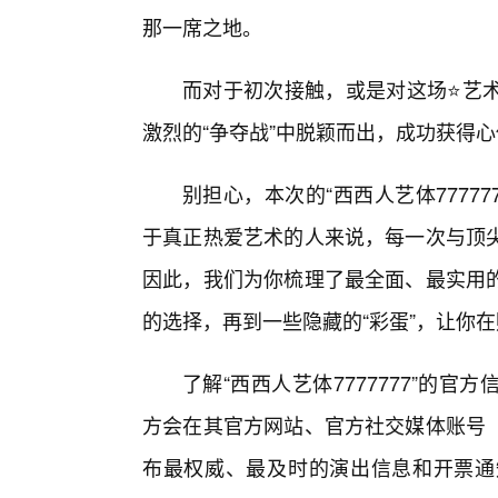
那一席之地。
而对于初次接触，或是对这场⭐艺
激烈的“争夺战”中脱颖而出，成功获得
别担心，本次的“西西人艺体7777
于真正热爱艺术的人来说，每一次与顶尖
因此，我们为你梳理了最全面、最实用
的选择，再到一些隐藏的“彩蛋”，让你
了解“西西人艺体7777777”的
方会在其官方网站、官方社交媒体账号
布最权威、最及时的演出信息和开票通