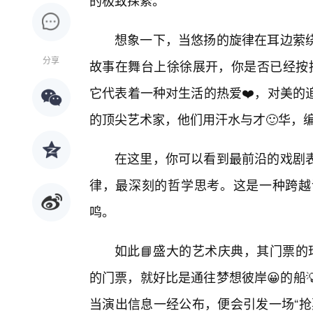
的极致探索。
想象一下，当悠扬的旋律在耳边萦
分享
故事在舞台上徐徐展开，你是否已经按捺不
它代表着一种对生活的热爱❤️，对美的
的顶尖艺术家，他们用汗水与才🙂华，
在这里，你可以看到最前沿的戏剧
律，最深刻的哲学思考。这是一种跨越
鸣。
如此📘盛大的艺术庆典，其门票的珍
的门票，就好比是通往梦想彼岸😀的船
当演出信息一经公布，便会引发一场“抢