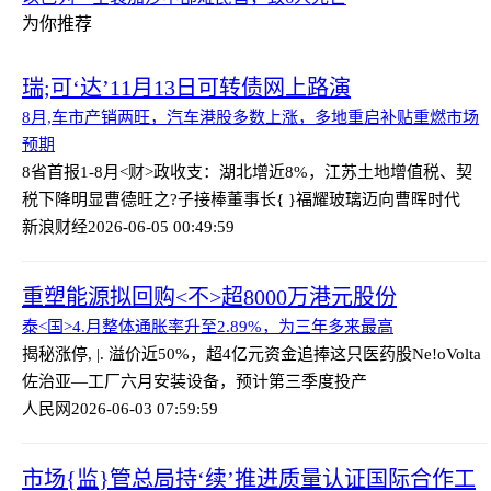
为你推荐
瑞;可‘达’11月13日可转债网上路演
8月,车市产销两旺，汽车港股多数上涨，多地重启补贴重燃市场
预期
8省首报1-8月<财>政收支：湖北增近8%，江苏土地增值税、契
税下降明显
曹德旺之?子接棒董事长{ }福耀玻璃迈向曹晖时代
新浪财经
2026-06-05 00:49:59
重塑能源拟回购<不>超8000万港元股份
泰<国>4.月整体通胀率升至2.89%，为三年多来最高
揭秘涨停, |. 溢价近50%，超4亿元资金追捧这只医药股
Ne!oVolta
佐治亚—工厂六月安装设备，预计第三季度投产
人民网
2026-06-03 07:59:59
市场{监}管总局持‘续’推进质量认证国际合作工