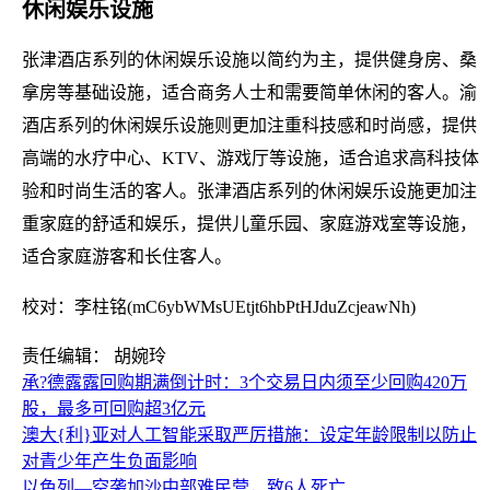
休闲娱乐设施
张津酒店系列的休闲娱乐设施以简约为主，提供健身房、桑
拿房等基础设施，适合商务人士和需要简单休闲的客人。渝
酒店系列的休闲娱乐设施则更加注重科技感和时尚感，提供
高端的水疗中心、KTV、游戏厅等设施，适合追求高科技体
验和时尚生活的客人。张津酒店系列的休闲娱乐设施更加注
重家庭的舒适和娱乐，提供儿童乐园、家庭游戏室等设施，
适合家庭游客和长住客人。
校对：李柱铭(mC6ybWMsUEtjt6hbPtHJduZcjeawNh)
责任编辑： 胡婉玲
承?德露露回购期满倒计时：3个交易日内须至少回购420万
股，最多可回购超3亿元
澳大{利}亚对人工智能采取严厉措施：设定年龄限制以防止
对青少年产生负面影响
以色列—空袭加沙中部难民营，致6人死亡