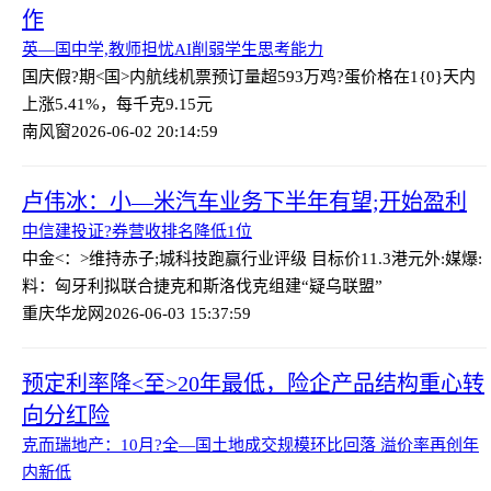
作
英—国中学,教师担忧AI削弱学生思考能力
国庆假?期<国>内航线机票预订量超593万
鸡?蛋价格在1{0}天内
上涨5.41%，每千克9.15元
南风窗
2026-06-02 20:14:59
卢伟冰：小—米汽车业务下半年有望;开始盈利
中信建投证?券营收排名降低1位
中金<：>维持赤子;城科技跑赢行业评级 目标价11.3港元
外:媒爆:
料：匈牙利拟联合捷克和斯洛伐克组建“疑乌联盟”
重庆华龙网
2026-06-03 15:37:59
预定利率降<至>20年最低，险企产品结构重心转
向分红险
克而瑞地产：10月?全—国土地成交规模环比回落 溢价率再创年
内新低