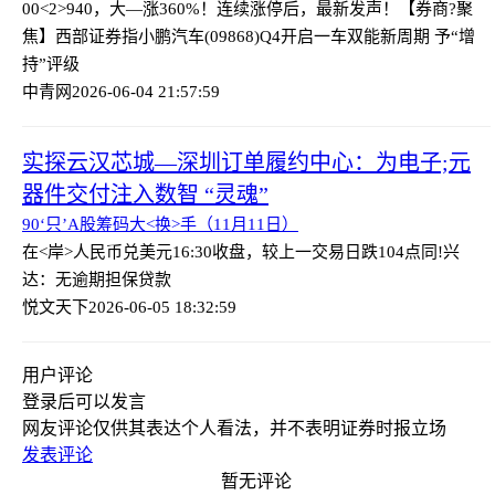
00<2>940，大—涨360%！连续涨停后，最新发声！
【券商?聚
焦】西部证券指小鹏汽车(09868)Q4开启一车双能新周期 予“增
持”评级
中青网
2026-06-04 21:57:59
实探云汉芯城—深圳订单履约中心：为电子;元
器件交付注入数智 “灵魂”
90‘只’A股筹码大<换>手（11月11日）
在<岸>人民币兑美元16:30收盘，较上一交易日跌104点
同!兴
达：无逾期担保贷款
悦文天下
2026-06-05 18:32:59
用户评论
登录
后可以发言
网友评论仅供其表达个人看法，并不表明证券时报立场
发表评论
暂无评论