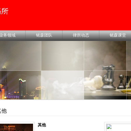
业务领域
铭森团队
律所动态
铭森课堂
其他
其他