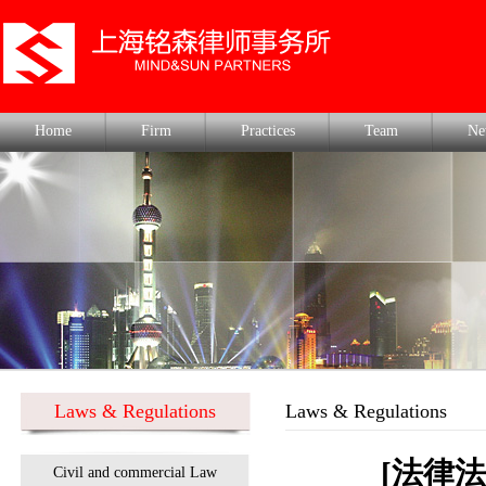
Home
Firm
Practices
Team
Ne
Laws & Regulations
Laws & Regulations
[法律
Civil and commercial Law