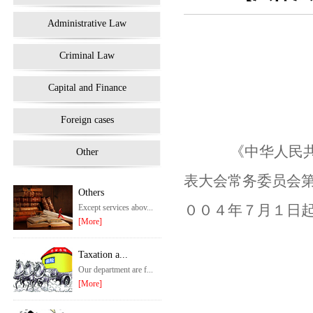
Administrative Law
Criminal Law
Capital and Finance
Foreign cases
《中华人民共和
Other
表大会常务委员会
Others
００４年７月１
Except services abov...
[More]
Taxation a...
Our department are f...
[More]
２