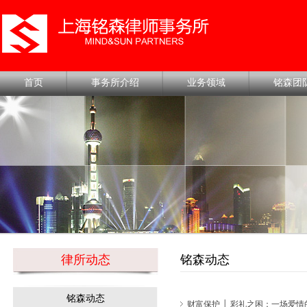
首页
事务所介绍
业务领域
铭森团
律所动态
铭森动态
铭森动态
财富保护 │ 彩礼之困：一场爱