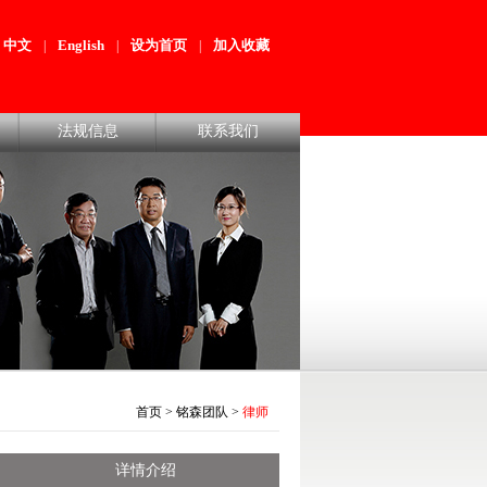
中文
English
设为首页
加入收藏
|
|
|
法规信息
联系我们
首页
>
铭森团队
>
律师
详情介绍