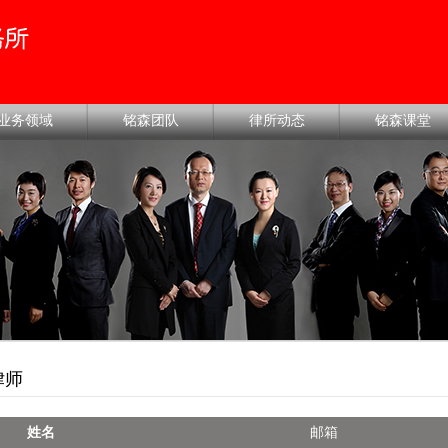
业务领域
铭森团队
律所动态
铭森课堂
律师
姓名
邮箱