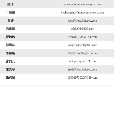
陈琦
chenqi@mindsunlawyers.com
叶辰赓
yechengeng@mindsunlawyers.com
贾婷
joey@bestchoiceco.com
陈市凯
csk1206@126.com
曹魏魏
weiwei_Cao@163.com
郭晨林
lawyerguochl@163.com
陈婧娴
18650134292@163.com
张韵凡
octopuszyf@163.com
朱真宇
fred@bestchoiceco.com
朱伟国
13901973920@139.com